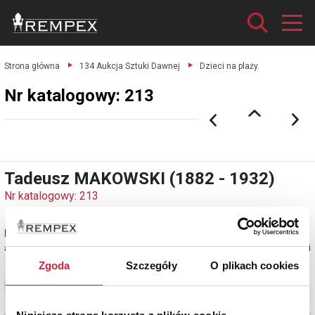
Strona główna
134 Aukcja Sztuki Dawnej
Dzieci na plaży.
Nr katalogowy: 213
Tadeusz MAKOWSKI (1882 - 1932)
Nr katalogowy: 213
Dzieci na plaży
akwarela, papier, 22,5 x 29,5 cm (w świetle oprawy); sygn. p. d.: T. Makowski
Zgoda
Szczegóły
O plikach cookies
Zobacz pełne informacje