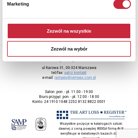
Aby otrzymywać informacje o nowych aukcjach, prosimy podać
Marketing
adres e-mail
Zezwól na wszystkie
Zezwól na wybór
Rempex Sp. z o.o
ul Karowa 31, 00-324 Warszawa
tel/fax:
patrz kontakt
e-mail:
rempex@rempex.com.pl
Salon: pon. - pt. 11:00 - 19:00
Biuro przyjęć: pon. - pt. 12:00 - 18:00
Konto: 24 1910 1048 2252 8132 8822 0001
Wszystkie pozycje w katalogach sztuki
dawnej z ceną powyżej 8000zł firma ALR
weryfikuje w światowych bazach dzieł