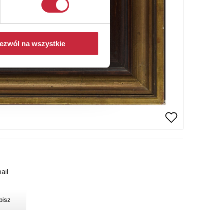
ezwól na wszystkie
ail