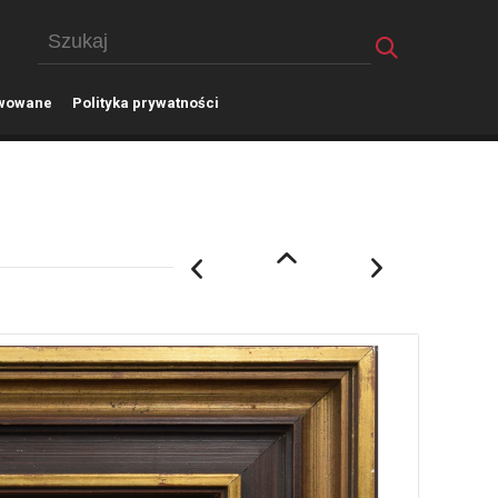
wowane
P
olityka prywatności