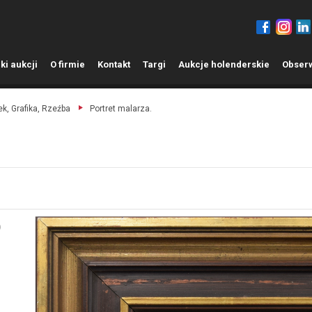
ki aukcji
O
firmie
K
ontakt
T
argi
A
ukcje holenderskie
O
bser
k, Grafika, Rzeźba
Portret malarza.
)