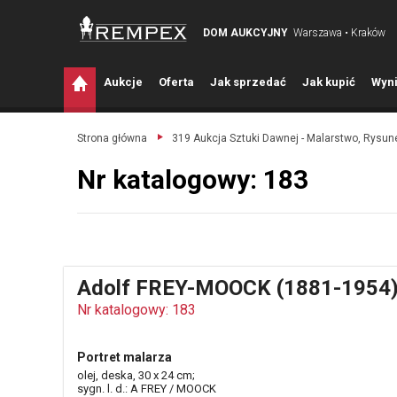
DOM AUKCYJNY
Warszawa • Kraków
A
ukcje
O
ferta
J
ak sprzedać
J
ak kupić
W
yni
Strona główna
319 Aukcja Sztuki Dawnej - Malarstwo, Rysune
Nr katalogowy: 183
Adolf FREY-MOOCK (1881-1954
Nr katalogowy: 183
Portret malarza
olej, deska, 30 x 24 cm;
sygn. l. d.: A FREY / MOOCK