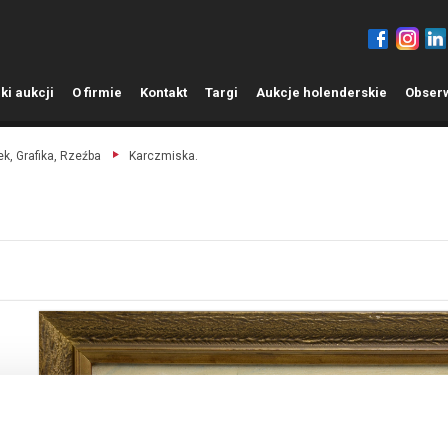
ki aukcji
O
firmie
K
ontakt
T
argi
A
ukcje holenderskie
O
bser
k, Grafika, Rzeźba
Karczmiska.