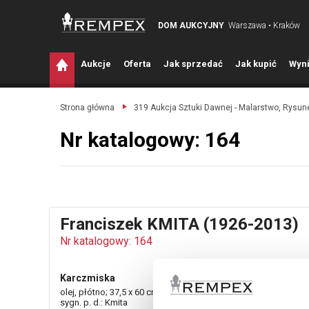
DOM AUKCYJNY
Warszawa • Kraków
A
ukcje
O
ferta
J
ak sprzedać
J
ak kupić
W
yni
Strona główna
319 Aukcja Sztuki Dawnej - Malarstwo, Rysune
Nr katalogowy: 164
Franciszek KMITA (1926-2013)
Nr katalogowy: 164
Karczmiska
olej, płótno; 37,5 x 60 cm;
sygn. p. d.: Kmita