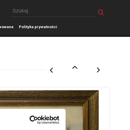
wowane
P
olityka prywatności