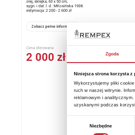
olej, sklejka; 63 x 50 cm;
sygn. i dat. l. d.: MKosińska 1938.
estymacja: 2 200 - 2 600 zł
Zobacz pełne informacje
Cena oferowana
2 000 zł
Zgoda
Niniejsza strona korzysta z
Wykorzystujemy pliki cookie 
ruch w naszej witrynie. Inf
reklamowym i analitycznym. 
uzyskanymi podczas korzysta
Wybór
Niezbędne
zgody