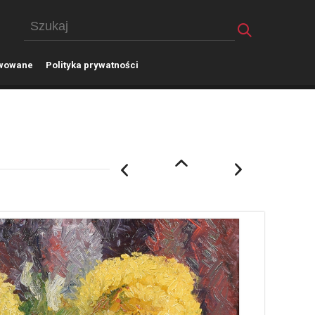
wowane
P
olityka prywatności