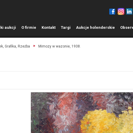
ki aukcji
O
firmie
K
ontakt
T
argi
A
ukcje holenderskie
O
bser
k, Grafika, Rzeźba
Mimozy w wazonie, 1938.