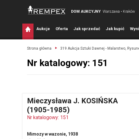
DOM AUKCYJNY
Warszawa • Kraków
A
ukcje
O
ferta
J
ak sprzedać
J
ak kupić
W
yni
Strona główna
319 Aukcja Sztuki Dawnej - Malarstwo, Rysune
Nr katalogowy: 151
Mieczysława J. KOSIŃSKA
(1905-1985)
Nr katalogowy: 151
Mimozy w wazonie, 1938