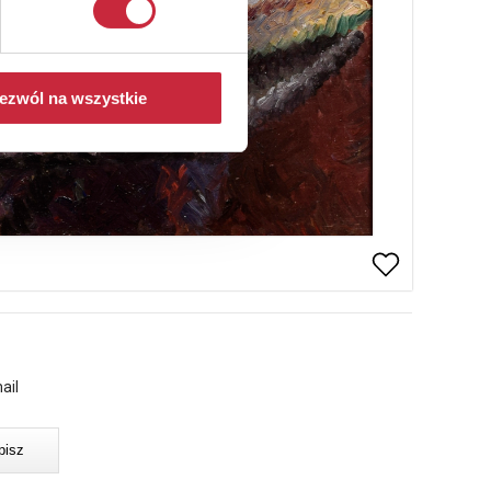
ezwól na wszystkie
ail