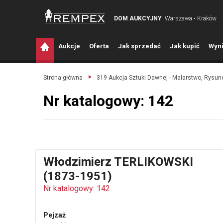
DOM AUKCYJNY
Warszawa • Kraków
A
ukcje
O
ferta
J
ak sprzedać
J
ak kupić
W
yni
Strona główna
319 Aukcja Sztuki Dawnej - Malarstwo, Rysune
Nr katalogowy: 142
Włodzimierz TERLIKOWSKI
(1873-1951)
Nr katalogowy: 142
Pejzaż