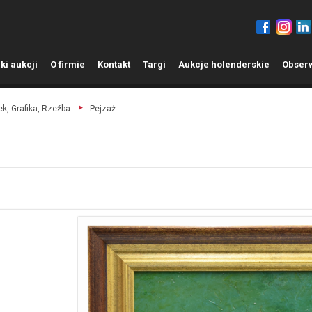
ki aukcji
O
firmie
K
ontakt
T
argi
A
ukcje holenderskie
O
bser
k, Grafika, Rzeźba
Pejzaż.