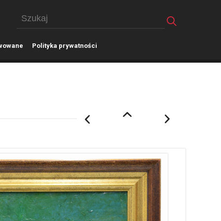
wowane
P
olityka prywatności