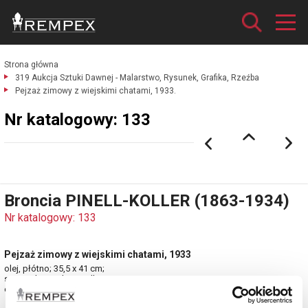
Strona główna
319 Aukcja Sztuki Dawnej - Malarstwo, Rysunek, Grafika, Rzeźba
Pejzaż zimowy z wiejskimi chatami, 1933.
Nr katalogowy: 133
Broncia PINELL-KOLLER (1863-1934)
Nr katalogowy: 133
Pejzaż zimowy z wiejskimi chatami, 1933
olej, płótno; 35,5 x 41 cm;
sygn. i dat. p. d.: B. Koller. / 1933.
estymacja: 2 500 - 3 000 zł