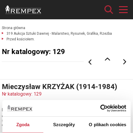
Strona główna
319 Aukcja Sztuki Dawnej - Malarstwo, Rysunek, Grafika, Rzeźba
Przed kościołem.
Nr katalogowy: 129
Mieczysław KRZYŻAK (1914-1984)
Nr katalogowy: 129
Przed kościołem
olej, płótno; 50 x 70 cm;
sygn. l. d.: M. Krzyżak
Zgoda
Szczegóły
O plikach cookies
estymacja: 5 500 - 6 500 zł