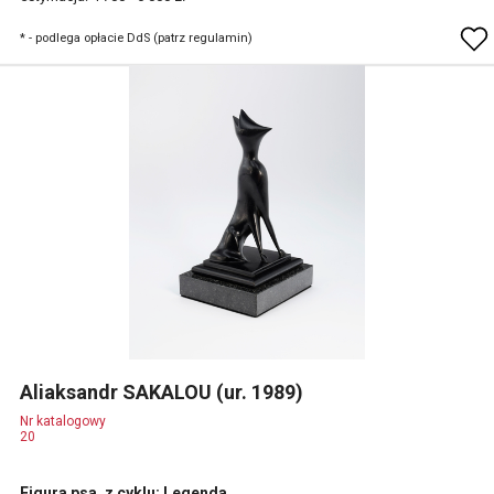
* - podlega opłacie DdS (patrz regulamin)
Aliaksandr SAKALOU (ur. 1989)
Nr katalogowy
20
Figura psa, z cyklu: Legenda