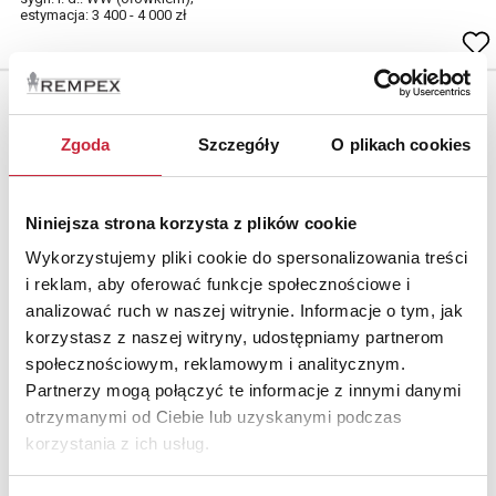
estymacja: 3 400 - 4 000 zł
Zgoda
Szczegóły
O plikach cookies
Niniejsza strona korzysta z plików cookie
Wykorzystujemy pliki cookie do spersonalizowania treści
i reklam, aby oferować funkcje społecznościowe i
analizować ruch w naszej witrynie. Informacje o tym, jak
korzystasz z naszej witryny, udostępniamy partnerom
społecznościowym, reklamowym i analitycznym.
Partnerzy mogą połączyć te informacje z innymi danymi
Paulus POTTER (1625-1654) - według
otrzymanymi od Ciebie lub uzyskanymi podczas
Nr katalogowy
korzystania z ich usług.
13