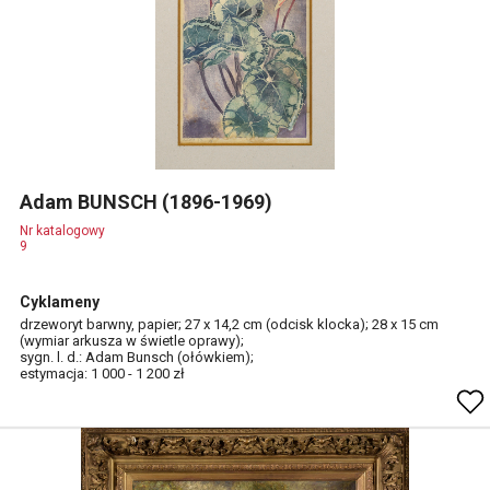
Adam BUNSCH (1896-1969)
Nr katalogowy
9
Cyklameny
drzeworyt barwny, papier; 27 x 14,2 cm (odcisk klocka); 28 x 15 cm
(wymiar arkusza w świetle oprawy);
sygn. l. d.: Adam Bunsch (ołówkiem);
estymacja: 1 000 - 1 200 zł