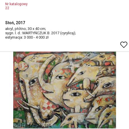
Nr katalogowy
22
Słoń, 2017
akryl, płótno; 30 x 40 cm;
sygn. l. d.: MARTYŃCZUK B. 2017 (cyrylicą);
estymacja: 3 000 - 4 000 zł