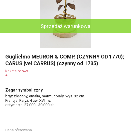
Sprzedaż warunkowa
Guglielmo MEURON & COMP. (CZYNNY OD 1770);
CARUS [vel CARRUS] (czynny od 1735)
Nr katalogowy
4
Zegar symboliczny
brąz złocony, emalia, marmur biały; wys. 32 cm.
Francja, Paryż, 4 ćw. XVIII w.
estymacja: 27 000 - 30 000 zł
Cena oferowana