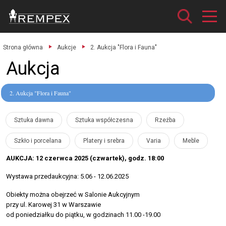
Strona główna
Aukcje
2. Aukcja "Flora i Fauna"
Aukcja
2. Aukcja "Flora i Fauna"
Sztuka dawna
Sztuka współczesna
Rzeźba
Szkło i porcelana
Platery i srebra
Varia
Meble
AUKCJA: 12 czerwca 2025 (czwartek), godz. 18:00
Wystawa przedaukcyjna: 5.06 - 12.06.2025
Obiekty można obejrzeć w Salonie Aukcyjnym
przy ul. Karowej 31 w Warszawie
od poniedziałku do piątku, w godzinach 11.00 -19.00