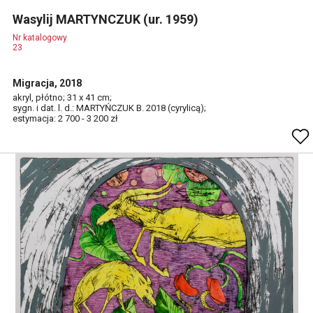
Wasylij MARTYNCZUK (ur. 1959)
Nr katalogowy
23
Migracja, 2018
akryl, płótno; 31 x 41 cm;
sygn. i dat. l. d.: MARTYŃCZUK B. 2018 (cyrylicą);
estymacja: 2 700 - 3 200 zł