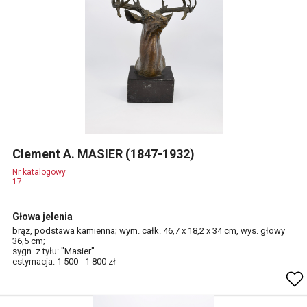
Clement A. MASIER (1847-1932)
Nr katalogowy
17
Głowa jelenia
brąz, podstawa kamienna; wym. całk. 46,7 x 18,2 x 34 cm, wys. głowy
36,5 cm;
sygn. z tyłu: "Masier".
estymacja: 1 500 - 1 800 zł