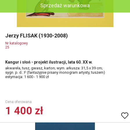
Sprzedaż warunkowa
Jerzy FLISAK (1930-2008)
Nr katalogowy
25
Kangur i słoń - projekt ilustracji, lata 60. XX w.
akwarela, tusz, gwasz, karton; wym. arkusza: 31,5 x 39 cm;
sygn. p. d.: F (fantazyjnie pisany monogram artysty, tuszem)
estymacja: 1 600 - 1 900 zł
Cena oferowana
1 400 zł