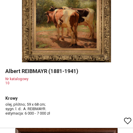
Albert REIBMAYR (1881-1941)
Nr katalogowy
10
Krowy
olej, płótno; 59 x 68 cm;
sygn. l. d.: A. REIBMAYR.
estymacja: 6 000 - 7 000 zł