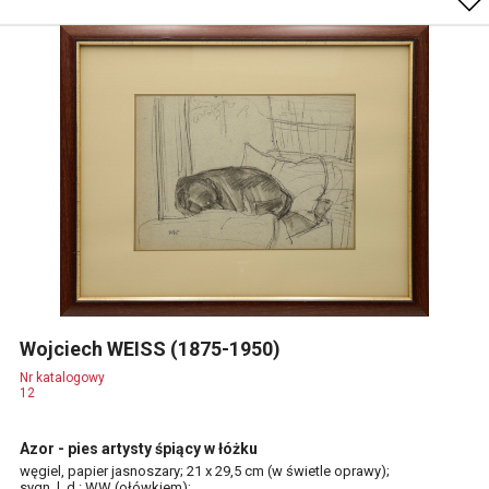
Wojciech WEISS (1875-1950)
Nr katalogowy
12
Azor - pies artysty śpiący w łóżku
węgiel, papier jasnoszary; 21 x 29,5 cm (w świetle oprawy);
sygn. l. d.: WW (ołówkiem);