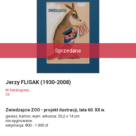
Sprzedane
Jerzy FLISAK (1930-2008)
Nr katalogowy
26
Zwiedzajcie ZOO - projekt ilustracji, lata 60. XX w.
gwasz, karton; wym. arkusza: 20,2 x 14 cm.
nie sygnowane.
estymacja: 800 - 1 000 zł