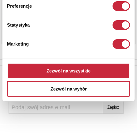
Preferencje
Statystyka
Marketing
Zezwól na wszystkie
Newsletter
Aby otrzymywać informacje o nowych aukcjach, prosimy podać
Zezwól na wybór
adres e-mail