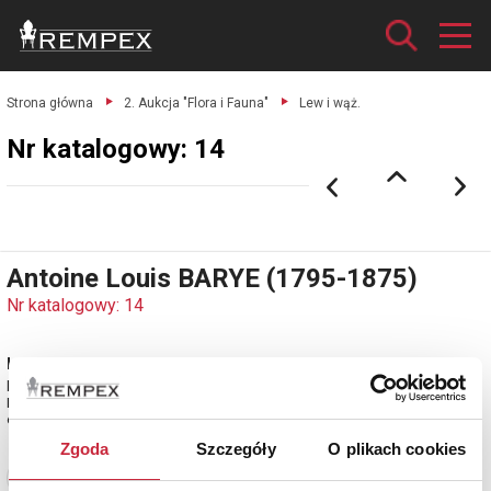
Strona główna
2. Aukcja "Flora i Fauna"
Lew i wąż.
Nr katalogowy: 14
Antoine Louis BARYE (1795-1875)
Nr katalogowy: 14
Lew i wąż
brąz patynowany, podstawa marmurowa, wymiary: 26 x 28 x 19 cm.
Francja, Paryż, model 1832, odlew późniejszy.
estymacja: 4 000 - 5 000 zł
Zgoda
Szczegóły
O plikach cookies
Zobacz pełne informacje