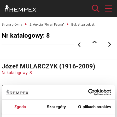
Strona główna
2. Aukcja "Flora i Fauna"
Bukiet za bukiet.
Nr katalogowy: 8
Józef MULARCZYK (1916-2009)
Nr katalogowy: 8
Bukiet za bukiet
olej, płótno; 60 x 70 cm;
sygn. i dat. p. d.: J. MULARCZYK 95;
estymacja: 2 000 - 2 400 zł
Zgoda
Szczegóły
O plikach cookies
Zobacz pełne informacje