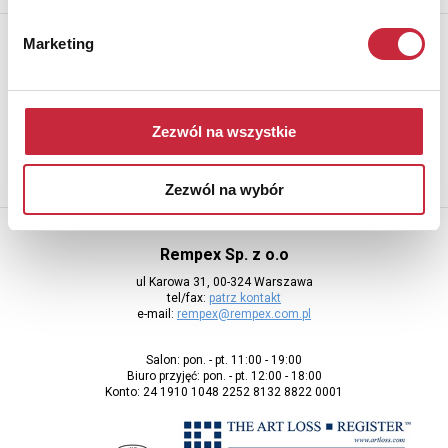
Newsletter
Marketing
Aby otrzymywać informacje o nowych aukcjach, prosimy podać
adres e-mail
Zezwól na wszystkie
Zezwól na wybór
Rempex Sp. z o.o
ul Karowa 31, 00-324 Warszawa
tel/fax:
patrz kontakt
e-mail:
rempex@rempex.com.pl
Salon: pon. - pt. 11:00 - 19:00
Biuro przyjęć: pon. - pt. 12:00 - 18:00
Konto: 24 1910 1048 2252 8132 8822 0001