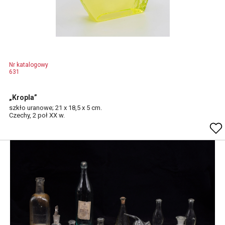
Nr katalogowy
631
„Kropla”
szkło uranowe; 21 x 18,5 x 5 cm.
Czechy, 2 poł XX w.