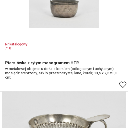
Nr katalogowy
710
Piersiówka z rytym monogramem HTR
w metalowej obejmie u dołu, z korkiem (odkręcanym i uchylanym);
mosiądz srebrzony, szkło przezroczyste, lane, korek; 13,5 x 7,5 x 3,3
cm;