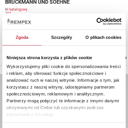
BRUCKMANN UND SOEHNE
Nr katalogowy
707
Cukiernica neorokokowa z ruchomym uchwytem, szklanym
wkładem
Zgoda
Szczegóły
O plikach cookies
srebro pr. 800, cechowane, wnętrze pozłacane, szkło szlifowane; 19 x
11 x11 cm, waga 135 g.
Niemcy, Bruckmann und Soehne / V. Mayers Soehne, k. XIX w.-
pocz.XXw
Niniejsza strona korzysta z plików cookie
Wykorzystujemy pliki cookie do spersonalizowania treści
i reklam, aby oferować funkcje społecznościowe i
analizować ruch w naszej witrynie. Informacje o tym, jak
korzystasz z naszej witryny, udostępniamy partnerom
społecznościowym, reklamowym i analitycznym.
Partnerzy mogą połączyć te informacje z innymi danymi
otrzymanymi od Ciebie lub uzyskanymi podczas
korzystania z ich usług.