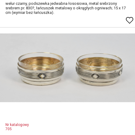
welur czarny, podszewka jedwabna łososiowa, metal srebrzony
srebrem pr. 830?, łańcuszek metalowy o okrągłych ogniwach; 15 x 17
cm (wymiar bez łańcuszka).
Nr katalogowy
705