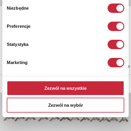
Wybór
Niezbędne
zgody
Preferencje
Nr katalogowy
708
Statystyka
Zestaw serwetników - 5 szt.
srebro próby 925; średnica od 4,3 cm do 4,5 cm, waga łączna 76 g.
Europa Zachodnia, pocz. XX w.
Marketing
Zezwól na wszystkie
Zezwól na wybór