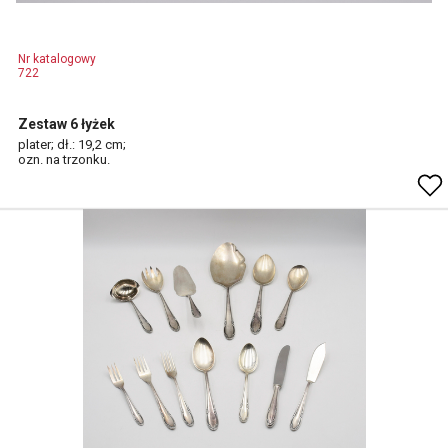
Nr katalogowy
722
Zestaw 6 łyżek
plater; dł.: 19,2 cm;
ozn. na trzonku.