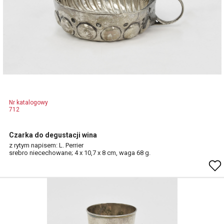
Nr katalogowy
712
Czarka do degustacji wina
z rytym napisem: L. Perrier
srebro niecechowane; 4 x 10,7 x 8 cm, waga 68 g.