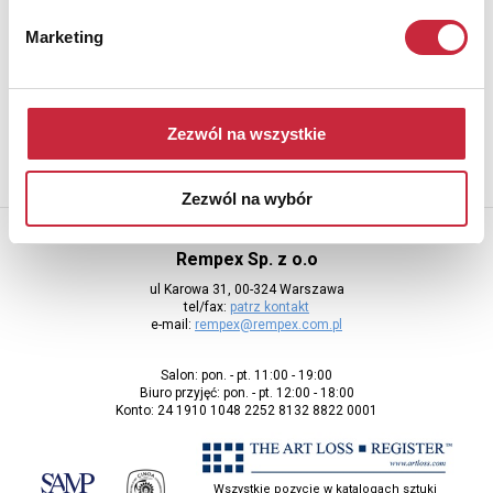
Newsletter
Marketing
Aby otrzymywać informacje o nowych aukcjach, prosimy podać
adres e-mail
Zezwól na wszystkie
Zezwól na wybór
Rempex Sp. z o.o
ul Karowa 31, 00-324 Warszawa
tel/fax:
patrz kontakt
e-mail:
rempex@rempex.com.pl
Salon: pon. - pt. 11:00 - 19:00
Biuro przyjęć: pon. - pt. 12:00 - 18:00
Konto: 24 1910 1048 2252 8132 8822 0001
Wszystkie pozycje w katalogach sztuki