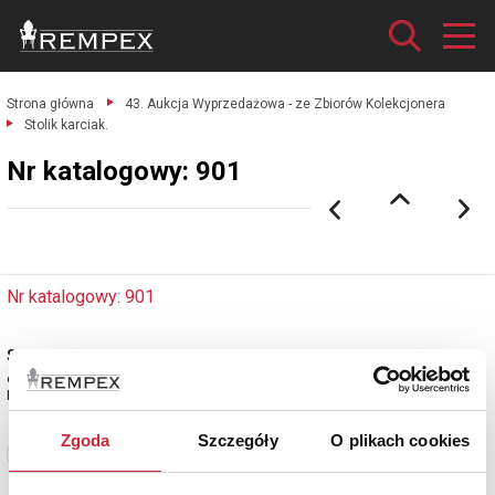
Strona główna
43. Aukcja Wyprzedażowa - ze Zbiorów Kolekcjonera
Stolik karciak.
Nr katalogowy: 901
Nr katalogowy: 901
Stolik karciak
drewno; 73 x 91 x 45 cm.
Europa Zachodnia, XX w.
Zgoda
Szczegóły
O plikach cookies
Zobacz pełne informacje