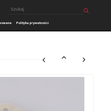
wowane
P
olityka prywatności