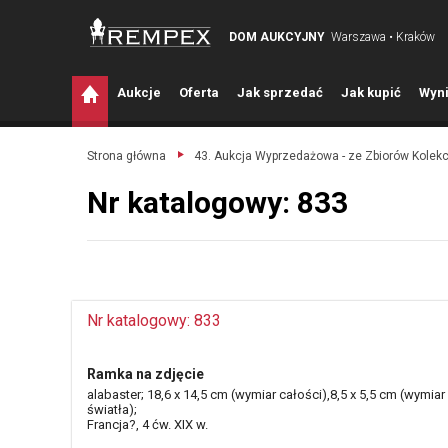
DOM AUKCYJNY
Warszawa • Kraków
A
ukcje
O
ferta
J
ak sprzedać
J
ak kupić
W
yni
Strona główna
43. Aukcja Wyprzedażowa - ze Zbiorów Kolek
Nr katalogowy: 833
Nr katalogowy: 833
Ramka na zdjęcie
alabaster; 18,6 x 14,5 cm (wymiar całości),8,5 x 5,5 cm (wymiar
światła);
Francja?, 4 ćw. XIX w.