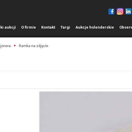
ki aukcji
O
firmie
K
ontakt
T
argi
A
ukcje holenderskie
O
bser
cjonera
Ramka na zdjęcie.