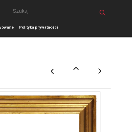
wowane
P
olityka prywatności