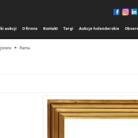
ki aukcji
O
firmie
K
ontakt
T
argi
A
ukcje holenderskie
O
bser
cjonera
Rama.