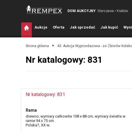
DOM AUKCYJNY
Warszawa • Kraków
A
ukcje
O
ferta
J
ak sprzedać
J
ak kupić
W
yni
Strona główna
43. Aukcja Wyprzedażowa - ze Zbiorów Kolek
Nr katalogowy: 831
Nr katalogowy: 831
Rama
drewno; wymiary całkowite 108 x 88 cm; wymiary światła w
ramie 94 x 75 cm.
Polska?, XX w.