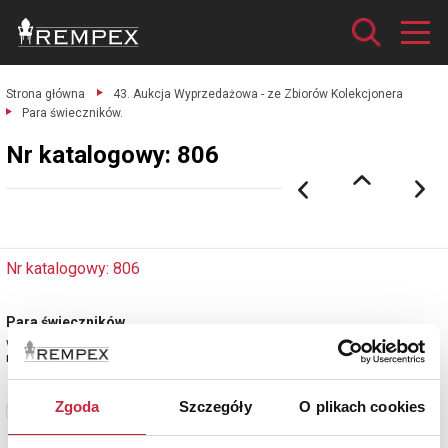
Strona główna
43. Aukcja Wyprzedażowa - ze Zbiorów Kolekcjonera
Para świeczników.
Nr katalogowy: 806
Nr katalogowy: 806
Para świeczników
w formie chłopczyków, trzymających pochodnie.
mosiądz, wys. 17 cm;
Zgoda
Szczegóły
O plikach cookies
Zobacz pełne informacje