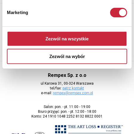
Newsletter
Marketing
Aby otrzymywać informacje o nowych aukcjach, prosimy podać
adres e-mail
Zezwól na wszystkie
Zezwól na wybór
Rempex Sp. z o.o
ul Karowa 31, 00-324 Warszawa
tel/fax:
patrz kontakt
e-mail:
rempex@rempex.com.pl
Salon: pon. - pt. 11:00 - 19:00
Biuro przyjęć: pon. - pt. 12:00 - 18:00
Konto: 24 1910 1048 2252 8132 8822 0001