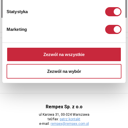
Statystyka
Marketing
Newsletter
Zezwól na wszystkie
Aby otrzymywać informacje o nowych aukcjach, prosimy podać
adres e-mail
Zezwól na wybór
Rempex Sp. z o.o
ul Karowa 31, 00-324 Warszawa
tel/fax:
patrz kontakt
e-mail:
rempex@rempex.com.pl