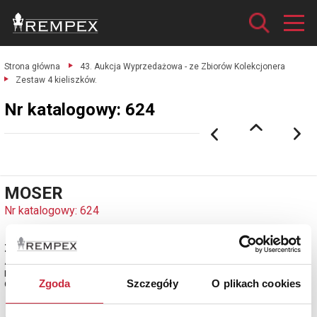
Strona główna
43. Aukcja Wyprzedażowa - ze Zbiorów Kolekcjonera
Zestaw 4 kieliszków.
Nr katalogowy: 624
MOSER
Nr katalogowy: 624
Zestaw 4 kieliszków
4 szt. kieliszki (szkło błękitne barwione w masie, na spodzie oznaczenie:
MOSER; wys. 8 cm)
Zgoda
Szczegóły
O plikach cookies
Czechy, Karlsbad, Moser, 2 ćw. XX w.