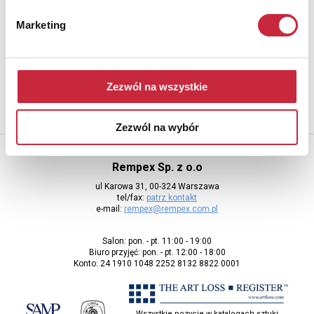
Newsletter
Marketing
Aby otrzymywać informacje o nowych aukcjach, prosimy podać
adres e-mail
Zezwól na wszystkie
Zezwól na wybór
Rempex Sp. z o.o
ul Karowa 31, 00-324 Warszawa
tel/fax:
patrz kontakt
e-mail:
rempex@rempex.com.pl
Salon: pon. - pt. 11:00 - 19:00
Biuro przyjęć: pon. - pt. 12:00 - 18:00
Konto: 24 1910 1048 2252 8132 8822 0001
Wszystkie pozycje w katalogach sztuki