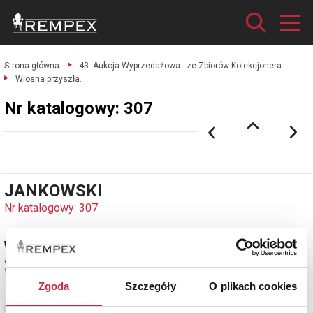
Strona główna
43. Aukcja Wyprzedażowa - ze Zbiorów Kolekcjonera
Wiosna przyszła.
Nr katalogowy: 307
JANKOWSKI
Nr katalogowy: 307
Wiosna przyszła
akwarela, papier; 22,5 x 31,5 cm (w świetle passe-partout);
sygn. l. d.: Jankowski
Zgoda
Szczegóły
O plikach cookies
Zobacz pełne informacje