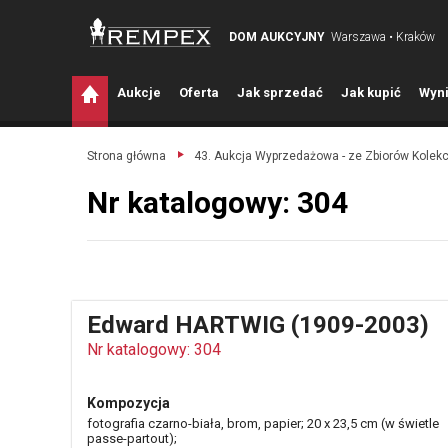
DOM AUKCYJNY
Warszawa • Kraków
A
ukcje
O
ferta
J
ak sprzedać
J
ak kupić
W
yni
Strona główna
43. Aukcja Wyprzedażowa - ze Zbiorów Kolek
Nr katalogowy: 304
Edward HARTWIG (1909-2003)
Nr katalogowy: 304
Kompozycja
fotografia czarno-biała, brom, papier; 20 x 23,5 cm (w świetle
passe-partout);