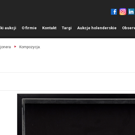
ki aukcji
O
firmie
K
ontakt
T
argi
A
ukcje holenderskie
O
bser
cjonera
Kompozycja.