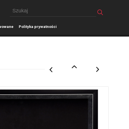
wowane
P
olityka prywatności