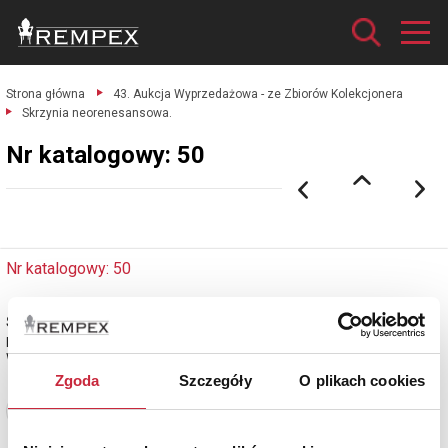
Strona główna
43. Aukcja Wyprzedażowa - ze Zbiorów Kolekcjonera
Skrzynia neorenesansowa.
Nr katalogowy: 50
Nr katalogowy: 50
Skrzynia neorenesansowa
konstrukcja - orzech; 50 x 111 x 44 cm.
Włochy, 2 poł. XIX w.
Zgoda
Szczegóły
O plikach cookies
Zobacz pełne informacje