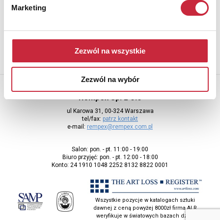
Marketing
Aby otrzymywać informacje o nowych aukcjach, prosimy podać
adres e-mail
Zezwól na wszystkie
Zezwól na wybór
Rempex Sp. z o.o
ul Karowa 31, 00-324 Warszawa
tel/fax:
patrz kontakt
e-mail:
rempex@rempex.com.pl
Salon: pon. - pt. 11:00 - 19:00
Biuro przyjęć: pon. - pt. 12:00 - 18:00
Konto: 24 1910 1048 2252 8132 8822 0001
Wszystkie pozycje w katalogach sztuki
dawnej z ceną powyżej 8000zł firma ALR
weryfikuje w światowych bazach dzieł