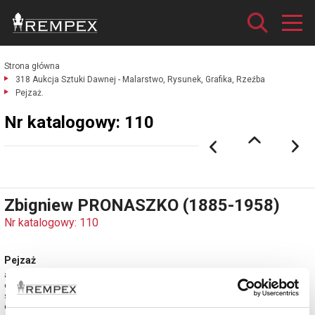
Strona główna
318 Aukcja Sztuki Dawnej - Malarstwo, Rysunek, Grafika, Rzeźba
Pejzaż.
Nr katalogowy: 110
Zbigniew PRONASZKO (1885-1958)
Nr katalogowy: 110
Pejzaż
akwarela na podrysowaniu ołówkiem, papier; 27,5 x 41,5 cm (w świetle
oprawy);
sygn. p. d.: ZPronaszko.
estymacja: 3 500 - 4 000 zł