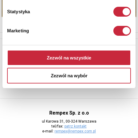
Statystyka
Marketing
Newsletter
Aby otrzymywać informacje o nowych aukcjach, prosimy podać
Zezwól na wszystkie
adres e-mail
Zezwól na wybór
Rempex Sp. z o.o
ul Karowa 31, 00-324 Warszawa
tel/fax:
patrz kontakt
e-mail:
rempex@rempex.com.pl