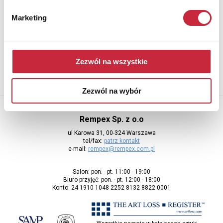
Newsletter
Marketing
Aby otrzymywać informacje o nowych aukcjach, prosimy podać
adres e-mail
Zezwól na wszystkie
Zezwól na wybór
Rempex Sp. z o.o
ul Karowa 31, 00-324 Warszawa
tel/fax:
patrz kontakt
e-mail:
rempex@rempex.com.pl
Salon: pon. - pt. 11:00 - 19:00
Biuro przyjęć: pon. - pt. 12:00 - 18:00
Konto: 24 1910 1048 2252 8132 8822 0001