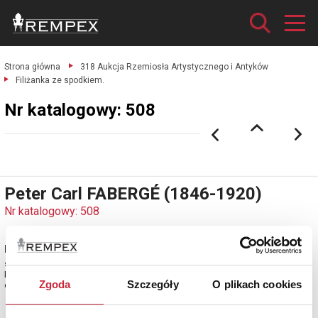
Strona główna
318 Aukcja Rzemiosła Artystycznego i Antyków
Filiżanka ze spodkiem.
Nr katalogowy: 508
Peter Carl FABERGÉ (1846-1920)
Nr katalogowy: 508
Filiżanka ze spodkiem
srebro próby pr. 84 cechowane; waga 177 g.
Moskwa, 1887.
Zgoda
Szczegóły
O plikach cookies
estymacja: 6 000 - 8 000 zł