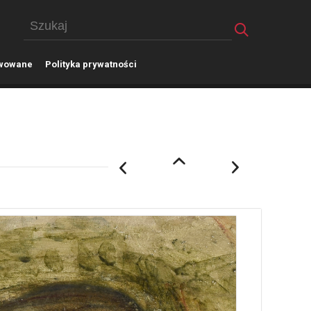
wowane
P
olityka prywatności