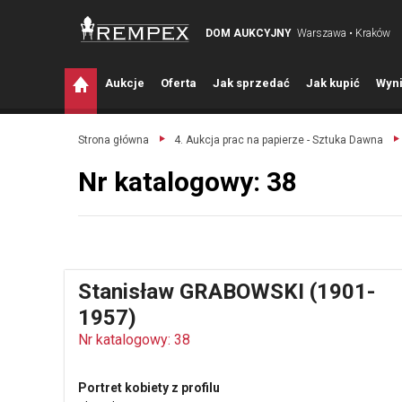
DOM AUKCYJNY
Warszawa • Kraków
A
ukcje
O
ferta
J
ak sprzedać
J
ak kupić
W
yni
Strona główna
4. Aukcja prac na papierze - Sztuka Dawna
Nr katalogowy: 38
Stanisław GRABOWSKI (1901-
1957)
Nr katalogowy: 38
Portret kobiety z profilu