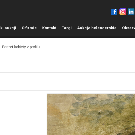
ki aukcji
O
firmie
K
ontakt
T
argi
A
ukcje holenderskie
O
bser
Portret kobiety z profilu.