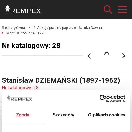
Strona główna
4. Aukcja prac na papierze - Sztuka Dawna
Mont Saint-Michel, 1928.
Nr katalogowy: 28
Stanisław DZIEMAŃSKI (1897-1962)
Nr katalogowy: 28
Mont Saint-Michel, 1928
olej, tektura; 24 x 33 cm;
sygn., dat. i opisany l. d.: ST. DZIEMAŃSKI / MT. ST. MICHEL 1928.
Zgoda
Szczegóły
O plikach cookies
estymacja: 2 000 - 2 500 zł