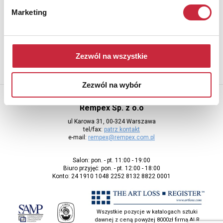
Newsletter
Marketing
Aby otrzymywać informacje o nowych aukcjach, prosimy podać
adres e-mail
Zezwól na wszystkie
Zezwól na wybór
Rempex Sp. z o.o
ul Karowa 31, 00-324 Warszawa
tel/fax:
patrz kontakt
e-mail:
rempex@rempex.com.pl
Salon: pon. - pt. 11:00 - 19:00
Biuro przyjęć: pon. - pt. 12:00 - 18:00
Konto: 24 1910 1048 2252 8132 8822 0001
Wszystkie pozycje w katalogach sztuki
dawnej z ceną powyżej 8000zł firma ALR