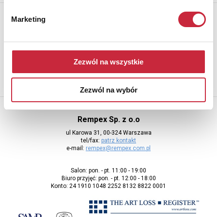
Newsletter
Marketing
Aby otrzymywać informacje o nowych aukcjach, prosimy podać
adres e-mail
Zezwól na wszystkie
Zezwól na wybór
Rempex Sp. z o.o
ul Karowa 31, 00-324 Warszawa
tel/fax:
patrz kontakt
e-mail:
rempex@rempex.com.pl
Salon: pon. - pt. 11:00 - 19:00
Biuro przyjęć: pon. - pt. 12:00 - 18:00
Konto: 24 1910 1048 2252 8132 8822 0001