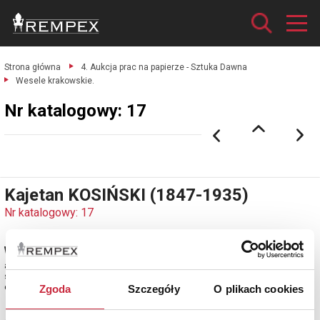
Strona główna
4. Aukcja prac na papierze - Sztuka Dawna
Wesele krakowskie.
Nr katalogowy: 17
Kajetan KOSIŃSKI (1847-1935)
Nr katalogowy: 17
Wesele krakowskie
akwarela, papier; 33,5 x 48 cm (wymiar w świetle oprawy);
sygn. p. d.: K. Kosiński
estymacja: 3 500 - 4 200 zł
Zgoda
Szczegóły
O plikach cookies