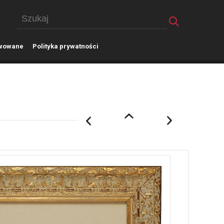
wowane
P
olityka prywatności