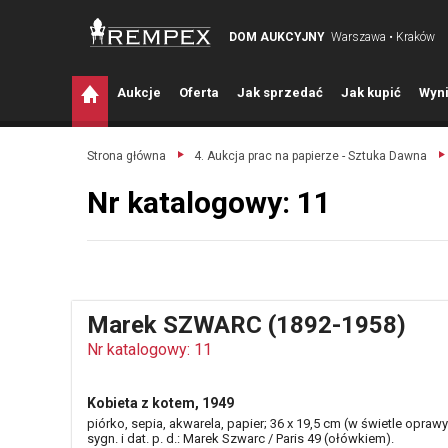
DOM AUKCYJNY
Warszawa • Kraków
A
ukcje
O
ferta
J
ak sprzedać
J
ak kupić
W
yni
Strona główna
4. Aukcja prac na papierze - Sztuka Dawna
Nr katalogowy: 11
Marek SZWARC (1892-1958)
Nr katalogowy: 11
Kobieta z kotem, 1949
piórko, sepia, akwarela, papier; 36 x 19,5 cm (w świetle oprawy
sygn. i dat. p. d.: Marek Szwarc / Paris 49 (ołówkiem).