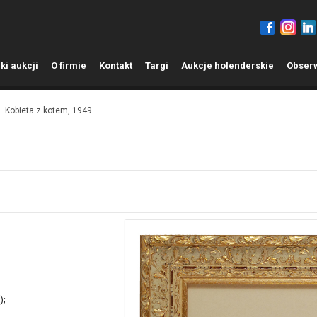
ki aukcji
O
firmie
K
ontakt
T
argi
A
ukcje holenderskie
O
bser
Kobieta z kotem, 1949.
);