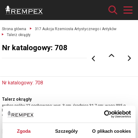
Strona główna
317 Aukcja Rzemiosła Artystycznego i Antyków
Talerz okrągły.
Nr katalogowy: 708
Nr katalogowy: 708
Talerz okrągły
srebro próby 12 cechowane; wys. 3 cm, średnica 31,7 cm; waga 935 g.
Polska, lata 20.-30. XIX w.
estymacja: 4 000 - 4 800 zł
Zgoda
Szczegóły
O plikach cookies
Zobacz pełne informacje