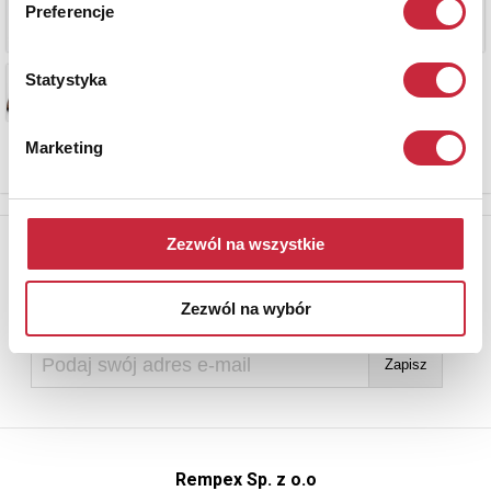
Preferencje
Statystyka
Marketing
Newsletter
Zezwól na wszystkie
Aby otrzymywać informacje o nowych aukcjach, prosimy podać
adres e-mail
Zezwól na wybór
Rempex Sp. z o.o