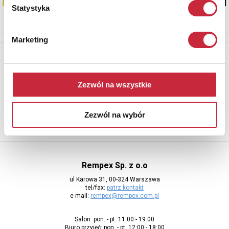
Statystyka
Marketing
Newsletter
Aby otrzymywać informacje o nowych aukcjach, prosimy podać
adres e-mail
Zezwól na wszystkie
Zezwól na wybór
Rempex Sp. z o.o
ul Karowa 31, 00-324 Warszawa
tel/fax:
patrz kontakt
e-mail:
rempex@rempex.com.pl
Salon: pon. - pt. 11:00 - 19:00
Biuro przyjęć: pon. - pt. 12:00 - 18:00