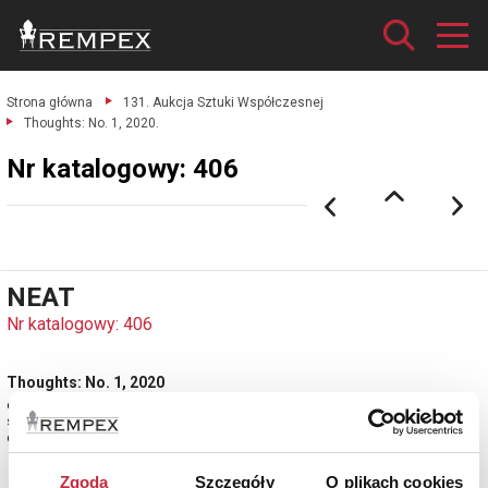
Strona główna
131. Aukcja Sztuki Współczesnej
Thoughts: No. 1, 2020.
Nr katalogowy: 406
NEAT
Nr katalogowy: 406
Thoughts: No. 1, 2020
olej, płótno; 90 x 90 cm;
sygn. na rancie obrazu z lewej u góry: NEAT.
estymacja: 2 000 - 2 500 zł
Zgoda
Szczegóły
O plikach cookies