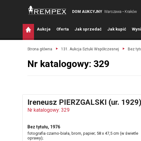
DOM AUKCYJNY
Warszawa • Kraków
A
ukcje
O
ferta
J
ak sprzedać
J
ak kupić
W
yni
Strona główna
131. Aukcja Sztuki Współczesnej
Bez tyt
Nr katalogowy: 329
Ireneusz PIERZGALSKI (ur. 1929
Nr katalogowy: 329
Bez tytułu, 1976
fotografia czarno-biała, brom, papier; 58 x 47,5 cm (w świetle
oprawy);