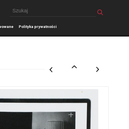
wowane
P
olityka prywatności