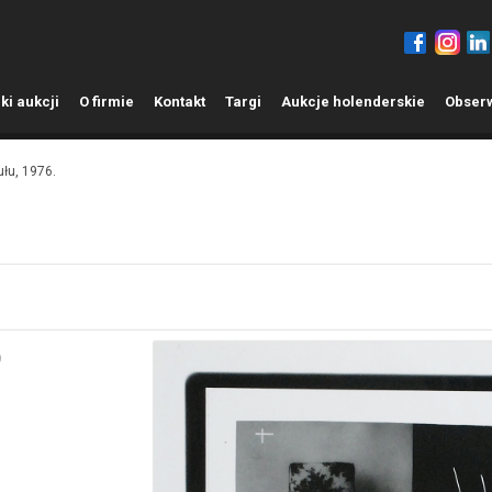
ki aukcji
O
firmie
K
ontakt
T
argi
A
ukcje holenderskie
O
bser
ułu, 1976.
)