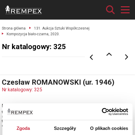
Strona główna
131. Aukcja Sztuki Współczesnej
Kompozycja biało-czarna, 2020.
Nr katalogowy: 325
Czesław ROMANOWSKI (ur. 1946)
Nr katalogowy: 325
Kompozycja biało-czarna, 2020
technika mieszana, karton, 30 x 39 cm (w świetle oprawy);
sygn. l. d.: Cz. Romanowski (ołówkiem) / Cz. Romanowski (czarnym
tuszem lub flamastrem).
estymacja: 3 500 - 4 500 zł
Zgoda
Szczegóły
O plikach cookies