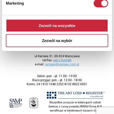
Aby otrzymywać informacje o nowych aukcjach, prosimy podać
Marketing
adres e-mail
Zezwól na wszystkie
Zezwól na wybór
Rempex Sp. z o.o
ul Karowa 31, 00-324 Warszawa
tel/fax:
patrz kontakt
e-mail:
rempex@rempex.com.pl
Salon: pon. - pt. 11:00 - 19:00
Biuro przyjęć: pon. - pt. 12:00 - 18:00
Konto: 24 1910 1048 2252 8132 8822 0001
Wszystkie pozycje w katalogach sztuki
dawnej z ceną powyżej 8000zł firma ALR
weryfikuje w światowych bazach dzieł