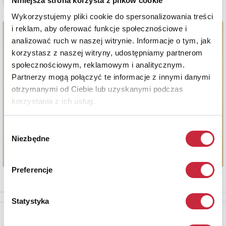
Niniejsza strona korzysta z plików cookie
Zobacz pełne informacje
Wykorzystujemy pliki cookie do spersonalizowania treści
i reklam, aby oferować funkcje społecznościowe i
analizować ruch w naszej witrynie. Informacje o tym, jak
korzystasz z naszej witryny, udostępniamy partnerom
społecznościowym, reklamowym i analitycznym.
Partnerzy mogą połączyć te informacje z innymi danymi
otrzymanymi od Ciebie lub uzyskanymi podczas
korzystania z ich usług.
Wybór
Niezbędne
zgody
Preferencje
Statystyka
Newsletter