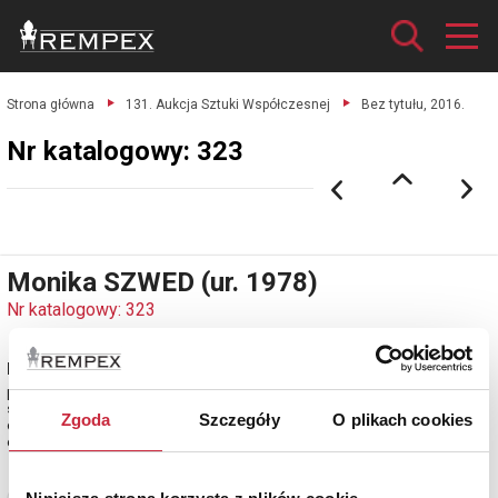
Strona główna
131. Aukcja Sztuki Współczesnej
Bez tytułu, 2016.
Nr katalogowy: 323
Monika SZWED (ur. 1978)
Nr katalogowy: 323
Bez tytułu, 2016
pastel olejny, papier; 66,5 x 101 cm;
sygn., datowany i opisany na odwrocie: Monika Szwed / 2016 / lato / pastel
Zgoda
Szczegóły
O plikach cookies
olejny / bez tytułu (ołówkiem).
estymacja: 6 500 - 8 000 zł