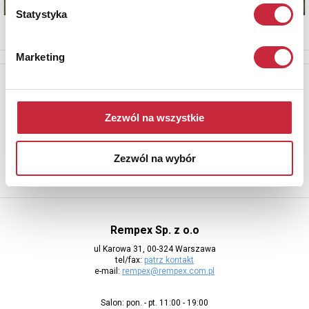
Statystyka
Marketing
Newsletter
Aby otrzymywać informacje o nowych aukcjach, prosimy podać
Zezwól na wszystkie
adres e-mail
Zezwól na wybór
Rempex Sp. z o.o
ul Karowa 31, 00-324 Warszawa
tel/fax:
patrz kontakt
e-mail:
rempex@rempex.com.pl
Salon: pon. - pt. 11:00 - 19:00