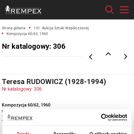
Strona główna
131. Aukcja Sztuki Współczesnej
Kompozycja 60/63, 1960.
Nr katalogowy: 306
Teresa RUDOWICZ (1928-1994)
Nr katalogowy: 306
Kompozycja 60/63, 1960
technika własna, collage, tektura, płótno; 36 x 45,7 cm;
sygn., dat i opisany na odwrocie: Teresa Rudowicz / 60/63.
estymacja: 20 000 - 30 000 zł
Zgoda
Szczegóły
O plikach cookies