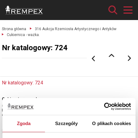
Strona główna
316 Aukcja Rzemiosła Artystycznego i Antyków
Cukiernica - wazka.
Nr katalogowy: 724
Nr katalogowy: 724
Cukiernica - wazka
srebro próby 84 częściowo złocone, cechowane; waga 446 g.
Moskwa, 1849.
estymacja: 2 800 - 3 200 zł
Zgoda
Szczegóły
O plikach cookies
Zobacz pełne informacje