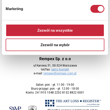
Newsletter
Marketing
Aby otrzymywać informacje o nowych aukcjach, prosimy podać
adres e-mail
Zezwól na wszystkie
Zezwól na wybór
Rempex Sp. z o.o
ul Karowa 31, 00-324 Warszawa
tel/fax:
patrz kontakt
e-mail:
rempex@rempex.com.pl
Salon: pon. - pt. 11:00 - 19:00
Biuro przyjęć: pon. - pt. 12:00 - 18:00
Konto: 24 1910 1048 2252 8132 8822 0001