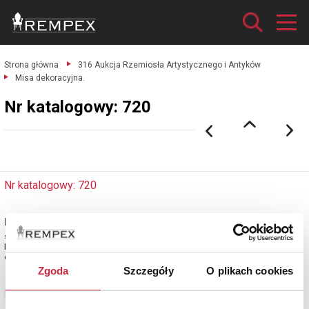
Strona główna
316 Aukcja Rzemiosła Artystycznego i Antyków
Misa dekoracyjna.
Nr katalogowy: 720
Nr katalogowy: 720
Misa dekoracyjna
srebro cechowane; wys. 5 cm; średnica 33,3 cm; waga 765 g.
Francja, 4 ćw. XIX w.
estymacja: 4 000 - 5 000 zł
Zgoda
Szczegóły
O plikach cookies
Zobacz pełne informacje