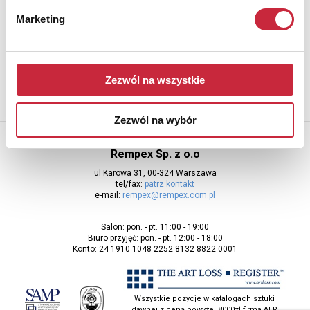
Newsletter
Marketing
Aby otrzymywać informacje o nowych aukcjach, prosimy podać
adres e-mail
Zezwól na wszystkie
Zezwól na wybór
Rempex Sp. z o.o
ul Karowa 31, 00-324 Warszawa
tel/fax:
patrz kontakt
e-mail:
rempex@rempex.com.pl
Salon: pon. - pt. 11:00 - 19:00
Biuro przyjęć: pon. - pt. 12:00 - 18:00
Konto: 24 1910 1048 2252 8132 8822 0001
Wszystkie pozycje w katalogach sztuki
dawnej z ceną powyżej 8000zł firma ALR