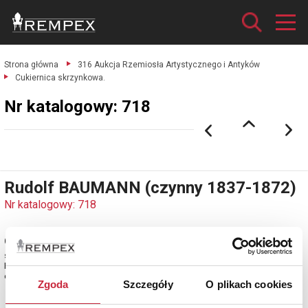
Strona główna
316 Aukcja Rzemiosła Artystycznego i Antyków
Cukiernica skrzynkowa.
Nr katalogowy: 718
Rudolf BAUMANN (czynny 1837-1872)
Nr katalogowy: 718
Cukiernica skrzynkowa
srebro cechowane; wys. 9 cm, szer. 17 cm, głęb. 13 cm; waga 596 g.
Poznań, lata 40. XIX w.
estymacja: 7 500 - 8 500 zł
Zgoda
Szczegóły
O plikach cookies