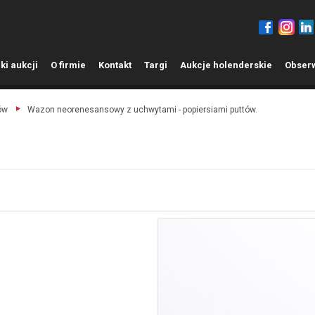
ki aukcji
O
firmie
K
ontakt
T
argi
A
ukcje holenderskie
O
bser
ów
Wazon neorenesansowy z uchwytami - popiersiami puttów.