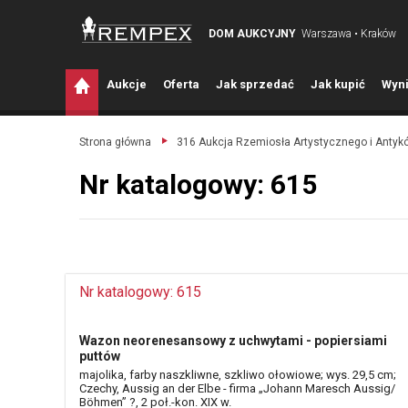
DOM AUKCYJNY
Warszawa • Kraków
A
ukcje
O
ferta
J
ak sprzedać
J
ak kupić
W
yni
Strona główna
316 Aukcja Rzemiosła Artystycznego i Antyk
Nr katalogowy: 615
Nr katalogowy: 615
Wazon neorenesansowy z uchwytami - popiersiami
puttów
majolika, farby naszkliwne, szkliwo ołowiowe; wys. 29,5 cm;
Czechy, Aussig an der Elbe - firma „Johann Maresch Aussig/
Böhmen” ?, 2 poł.-kon. XIX w.