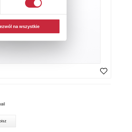
ezwól na wszystkie
ail