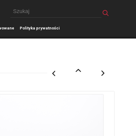
wowane
P
olityka prywatności