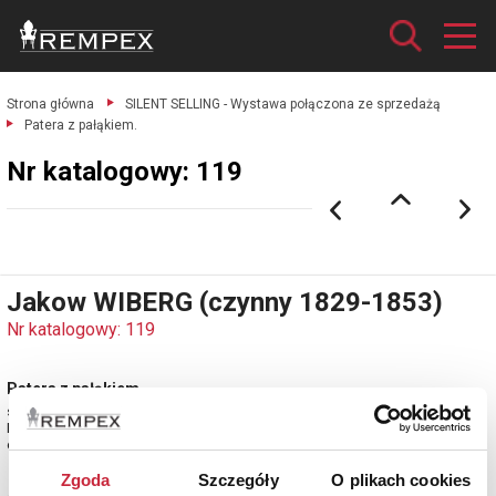
Strona główna
SILENT SELLING - Wystawa połączona ze sprzedażą
Patera z pałąkiem.
Nr katalogowy: 119
Jakow WIBERG (czynny 1829-1853)
Nr katalogowy: 119
Patera z pałąkiem
srebro cechowane; ; wys. 13,4 m, szer. 39 cm, głęb. 26 cm; waga 1064 g.
Moskwa, 1840.
estymacja: 9 000 - 11 000 zł
Zgoda
Szczegóły
O plikach cookies