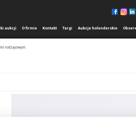
ki aukcji
O
firmie
K
ontakt
T
argi
A
ukcje holenderskie
O
bser
ami rodzajowym.