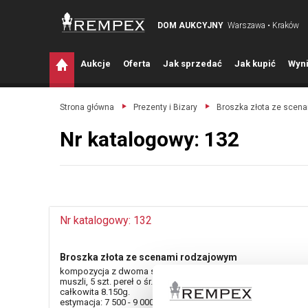
DOM AUKCYJNY
Warszawa • Kraków
A
ukcje
O
ferta
J
ak sprzedać
J
ak kupić
W
yni
Strona główna
Prezenty i Bizary
Broszka złota ze scen
Nr katalogowy: 132
Nr katalogowy: 132
Broszka złota ze scenami rodzajowym
kompozycja z dwoma scenami rodzajowymi malowanymi na
muszli, 5 szt. pereł o śr. 1.30 - 2.00 mm, złoto pr.0.750, masa
całkowita 8.150g.
estymacja: 7 500 - 9 000 zł