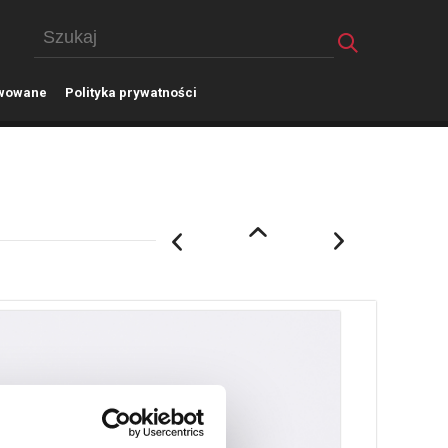
wowane
P
olityka prywatności