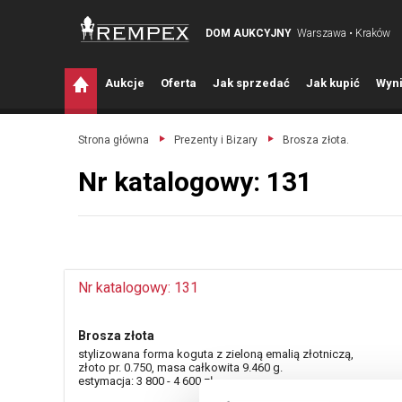
DOM AUKCYJNY
Warszawa • Kraków
A
ukcje
O
ferta
J
ak sprzedać
J
ak kupić
W
yni
Strona główna
Prezenty i Bizary
Brosza złota.
Nr katalogowy: 131
Nr katalogowy: 131
Brosza złota
stylizowana forma koguta z zieloną emalią złotniczą,
złoto pr. 0.750, masa całkowita 9.460 g.
estymacja: 3 800 - 4 600 zł