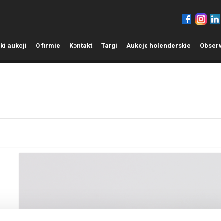
ki aukcji
O
firmie
K
ontakt
T
argi
A
ukcje holenderskie
O
bser