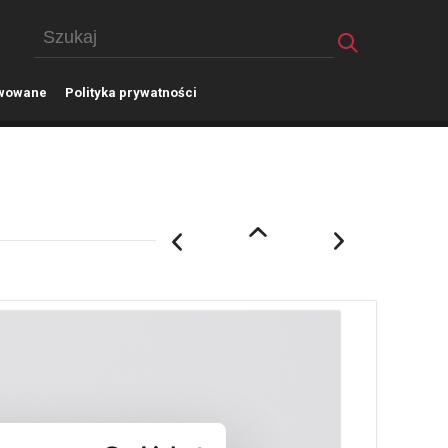
wowane
P
olityka prywatności