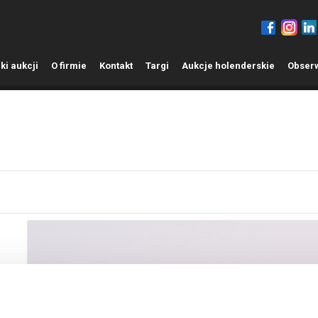
ki aukcji
O
firmie
K
ontakt
T
argi
A
ukcje holenderskie
O
bser