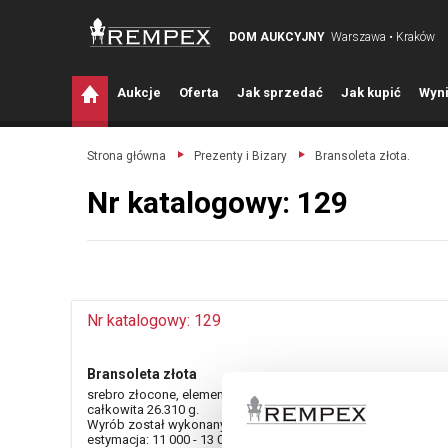
DOM AUKCYJNY
Warszawa • Kraków
A
ukcje
O
ferta
J
ak sprzedać
J
ak kupić
W
yni
Strona główna
Prezenty i Bizary
Bransoleta złota.
Nr katalogowy: 129
Nr katalogowy: 129
Bransoleta złota
srebro złocone, element głowy i ogona - złoto pr. 0.750, masa
całkowita 26.310 g.
Wyrób został wykonany we Francji, w latach 1910-1920.
estymacja: 11 000 - 13 000 zł