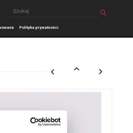
wowane
P
olityka prywatności