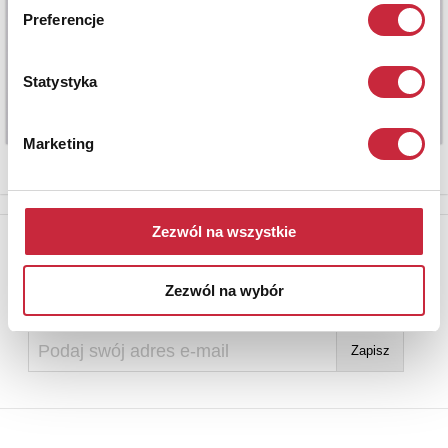
Preferencje
Statystyka
Marketing
Zezwól na wszystkie
Newsletter
Aby otrzymywać informacje o nowych aukcjach, prosimy podać
Zezwól na wybór
adres e-mail