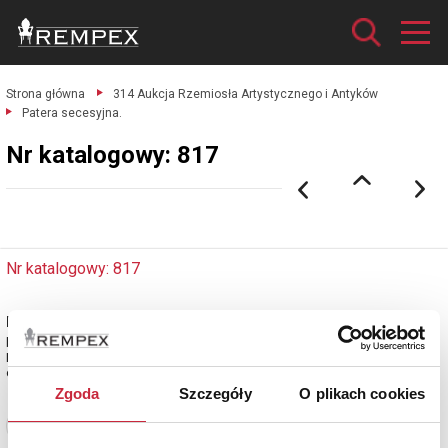
Strona główna
314 Aukcja Rzemiosła Artystycznego i Antyków
Patera secesyjna.
Nr katalogowy: 817
Nr katalogowy: 817
Patera secesyjna
brąz; wys. 15,5 cm; szer. 25 cm; głęb. 17 cm; nie sygn.
Europa Zachodnia, pocz. XX w.
estymacja: 3 400 - 4 000 zł
Zgoda
Szczegóły
O plikach cookies
Zobacz pełne informacje