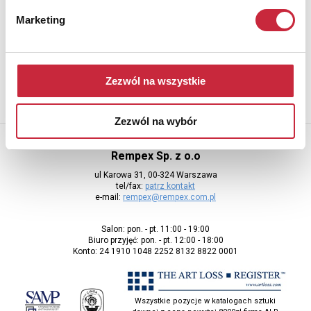
Newsletter
Marketing
Aby otrzymywać informacje o nowych aukcjach, prosimy podać
adres e-mail
Zezwól na wszystkie
Zezwól na wybór
Rempex Sp. z o.o
ul Karowa 31, 00-324 Warszawa
tel/fax:
patrz kontakt
e-mail:
rempex@rempex.com.pl
Salon: pon. - pt. 11:00 - 19:00
Biuro przyjęć: pon. - pt. 12:00 - 18:00
Konto: 24 1910 1048 2252 8132 8822 0001
Wszystkie pozycje w katalogach sztuki