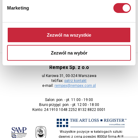
Newsletter
Marketing
Aby otrzymywać informacje o nowych aukcjach, prosimy podać
adres e-mail
Zezwól na wszystkie
Zezwól na wybór
Rempex Sp. z o.o
ul Karowa 31, 00-324 Warszawa
tel/fax:
patrz kontakt
e-mail:
rempex@rempex.com.pl
Salon: pon. - pt. 11:00 - 19:00
Biuro przyjęć: pon. - pt. 12:00 - 18:00
Konto: 24 1910 1048 2252 8132 8822 0001
Wszystkie pozycje w katalogach sztuki
dawnej z ceną powyżej 8000zł firma ALR