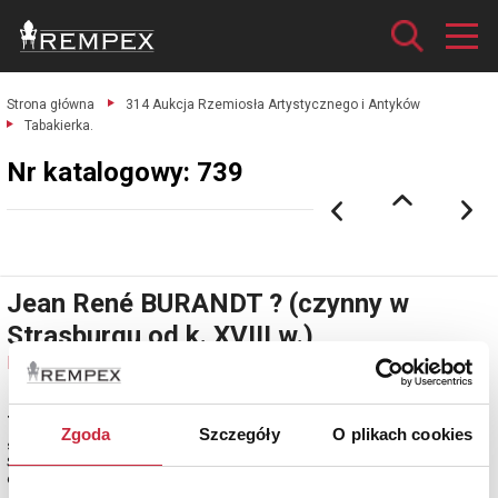
Strona główna
314 Aukcja Rzemiosła Artystycznego i Antyków
Tabakierka.
Nr katalogowy: 739
Jean René BURANDT ? (czynny w
Strasburgu od k. XVIII w.)
Nr katalogowy: 739
Tabakierka
Zgoda
Szczegóły
O plikach cookies
srebro częściowo złocone, cechowane; waga 118 g.
Strasburg?, 1 ćw. XIX w.
estymacja: 2 800 - 3 200 zł