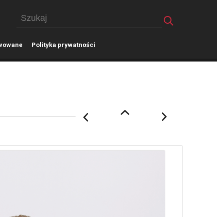
wowane
P
olityka prywatności