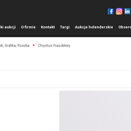
ki aukcji
O
firmie
K
ontakt
T
argi
A
ukcje holenderskie
O
bser
k, Grafika, Rzeźba
Chrystus Frasobliwy.