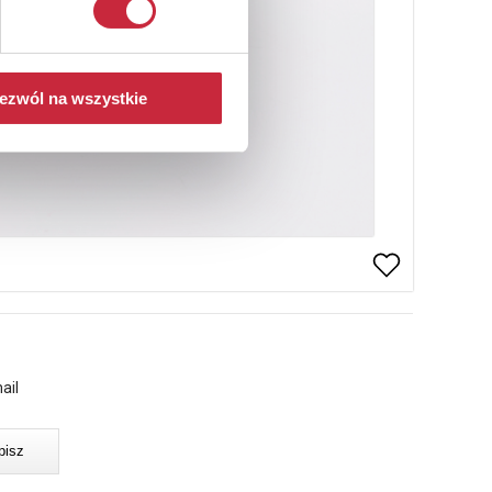
ezwól na wszystkie
ail