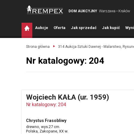
DOM AUKCYJNY
Warszawa • Kraków
A
ukcje
O
ferta
J
ak sprzedać
J
ak kupić
W
yni
Strona główna
314 Aukcja Sztuki Dawnej - Malarstwo, Rysune
Nr katalogowy: 204
Wojciech KAŁA (ur. 1959)
Nr katalogowy: 204
Chrystus Frasobliwy
drewno, wys.27 cm.
Polska, Zakopane, XX w.