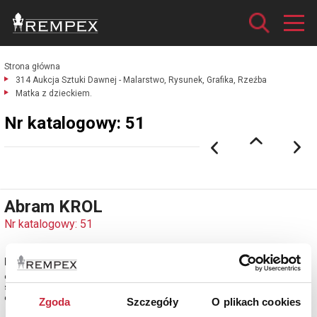
Strona główna
314 Aukcja Sztuki Dawnej - Malarstwo, Rysunek, Grafika, Rzeźba
Matka z dzieckiem.
Nr katalogowy: 51
Abram KROL
Nr katalogowy: 51
Matka z dzieckiem
olej, płótno; 19 x 24,3 cm;
sygn. p. d.: Krol
estymacja: 1 600 - 1 900 zł
Zgoda
Szczegóły
O plikach cookies