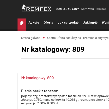
DOM AUKCYJNY
Warszawa • Kraków
A
ukcje
O
ferta
J
ak sprzedać
J
ak kupić
W
yni
Strona główna
Oferta Oferta poaukcyjna - rzemiosło artysty
Nr katalogowy: 809
Nr katalogowy: 809
Pierścionek z topazem
pojedynczy, prostokątny topaz o masie ok. 29.00 ct w oprawie
złoto pr. 0.750, masa całkowita 10.055 g., rozm. pierścionka 10
estymacja: 7 500 - 8 500 zł