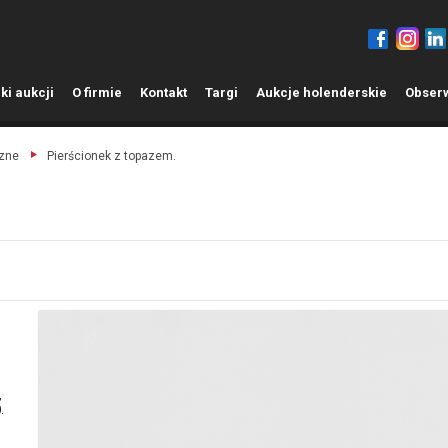
ki aukcji
O
firmie
K
ontakt
T
argi
A
ukcje holenderskie
O
bser
czne
Pierścionek z topazem.
,
.