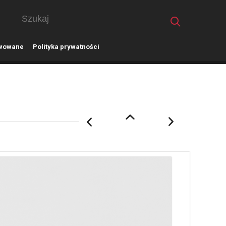
wowane
P
olityka prywatności