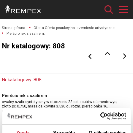
Strona główna
Oferta Oferta poaukcyjna - rzemiosło artystyczne
Pierścionek z szafirem.
Nr katalogowy: 808
Nr katalogowy: 808
Pierścionek z szafirem
owalny szafir syntetyczny w otoczeniu 22 szt. rautów diamentowyc;
złoto pr. 0.750, masa całkowita 3.530 g., rozm. pierścionka 16.
estymacja: 7 000 - 8 000 zł
Zobacz pełne informacje
Zgoda
Szczegóły
O plikach cookies