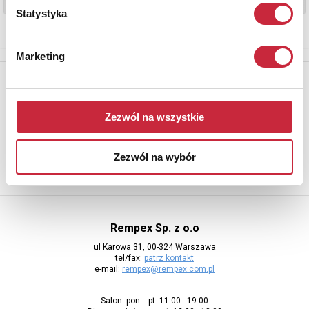
Statystyka
Marketing
Newsletter
Aby otrzymywać informacje o nowych aukcjach, prosimy podać
Zezwól na wszystkie
adres e-mail
Zezwól na wybór
Rempex Sp. z o.o
ul Karowa 31, 00-324 Warszawa
tel/fax:
patrz kontakt
e-mail:
rempex@rempex.com.pl
Salon: pon. - pt. 11:00 - 19:00