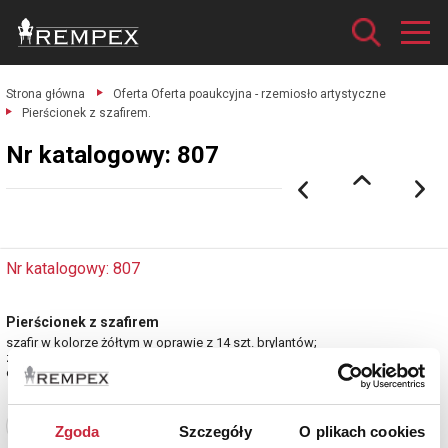
Strona główna
Oferta Oferta poaukcyjna - rzemiosło artystyczne
Pierścionek z szafirem.
Nr katalogowy: 807
Nr katalogowy: 807
Pierścionek z szafirem
szafir w kolorze żółtym w oprawie z 14 szt. brylantów;
złoto pr.0.585, masa całkowita 2.770 g., rozm. pierścionka 14.5.
estymacja: 2 800 - 3 400 zł
Zobacz pełne informacje
Zgoda
Szczegóły
O plikach cookies